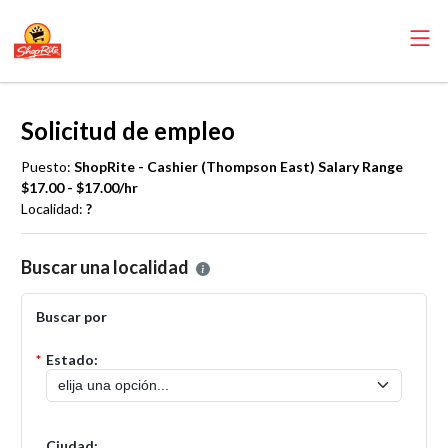
Solicitud de empleo
Puesto:
ShopRite - Cashier (Thompson East) Salary Range
$17.00 - $17.00/hr
Localidad:
?
Por favor, seleccione la localidad en la que desea presentar una solic
Buscar una localidad
Buscar por
*
Estado:
Ciudad: