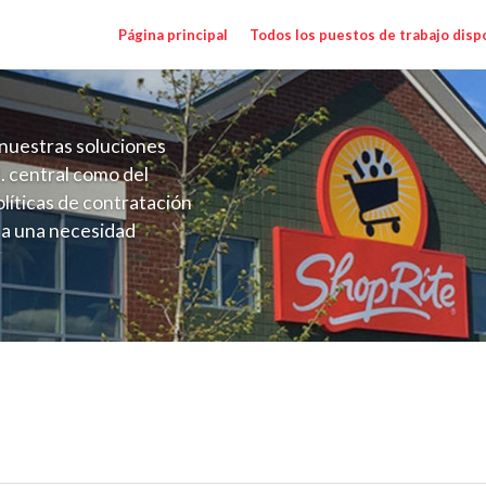
Página principal
Todos los puestos de trabajo disp
nuestras soluciones
. central como del
líticas de contratación
 a una necesidad
ón perenne para el
onales de los requisitos,
operativas de la selección