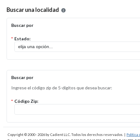
Por favor, seleccione la localidad en la que desea presentar una solic
Buscar una localidad
Buscar por
*
Estado:
Buscar por
Ingrese el código zip de 5-dígitos que desea buscar:
*
Código Zip:
Copyright © 2000 - 2026
by Cadient LLC. Todos los derechos reservados.
|
Política