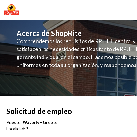
Acerca de ShopRite
Comprendemos los requisitos de RR. HH. central y 
satisfacen las necesidades críticas tanto de RR. HH
gerente individual en el campo. Hacemos posible po
uniformes en toda su organización, y respondemos
fluctuante de talento con un modelo de contrataci
campo. Este enfoque respeta las necesidades estaci
locales en la dotación de, personal y las demandas 
y programación de candidatos locales.
Solicitud de empleo
Puesto:
Waverly - Greeter
Localidad:
?