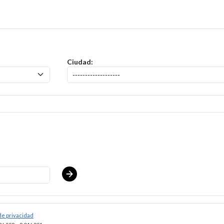
itud para el puesto de
Waverly - Greeter
.
Ciudad:
 de privacidad