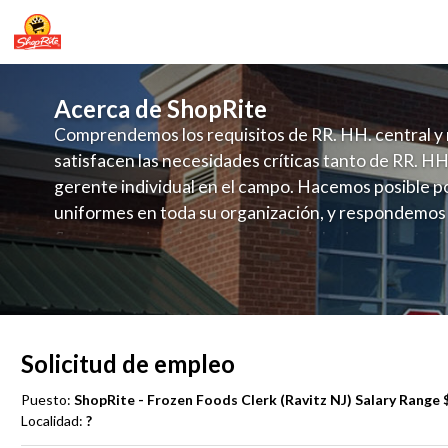
Acerca de ShopRite
Comprendemos los requisitos de RR. HH. central y 
satisfacen las necesidades críticas tanto de RR. HH
gerente individual en el campo. Hacemos posible po
uniformes en toda su organización, y respondemos
fluctuante de talento con un modelo de contrataci
campo. Este enfoque respeta las necesidades estaci
locales en la dotación de, personal y las demandas 
y programación de candidatos locales.
Solicitud de empleo
Puesto:
ShopRite - Frozen Foods Clerk (Ravitz NJ) Salary Range $
Localidad:
?