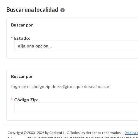
Por favor, seleccione la localidad en la que desea presentar una solic
Buscar una localidad
Buscar por
*
Estado:
Buscar por
Ingrese el código zip de 5-dígitos que desea buscar:
*
Código Zip:
Copyright © 2000 - 2026
by Cadient LLC. Todos los derechos reservados.
|
Política