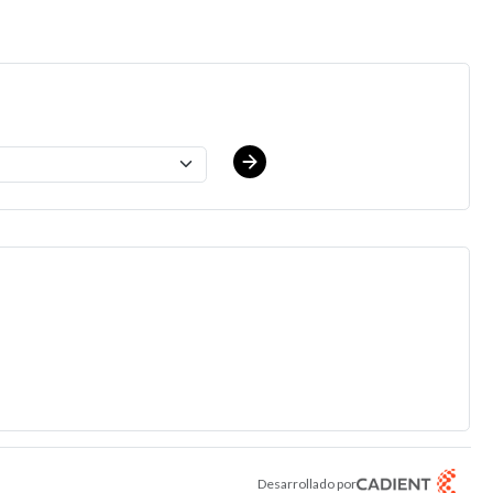
y Range $16.00 - $16.00/hr
.
Desarrollado por