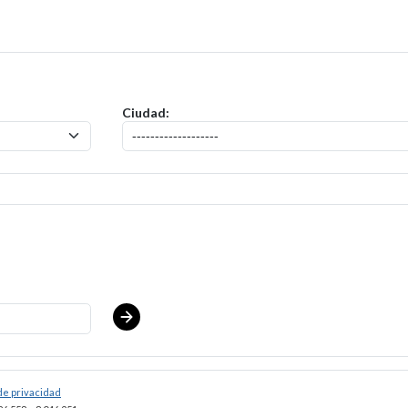
itud para el puesto de
ShopRite - Frozen Foods Clerk (Ravitz NJ) Salar
Ciudad:
 de privacidad