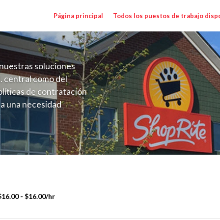
Página principal
Todos los puestos de trabajo disp
nuestras soluciones
. central como del
líticas de contratación
 a una necesidad
ón perenne para el
onales de los requisitos,
operativas de la selección
16.00 - $16.00/hr