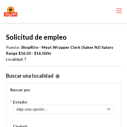
Solicitud de empleo
Puesto:
ShopRite - Meat Wrapper Clerk (Saker NJ) Salary
Range $16.50 - $16.50/hr
Localidad:
?
Por favor, seleccione la localidad en la que desea presentar una solic
Buscar una localidad
Buscar por
*
Estado:
Ciudad: