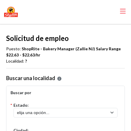
Solicitud de empleo
Puesto:
ShopRite - Bakery Manager (Zallie NJ) Salary Range
$22.63 - $22.63/hr
Localidad:
?
Por favor, seleccione la localidad en la que desea presentar una solic
Buscar una localidad
Buscar por
*
Estado:
Ciudad: