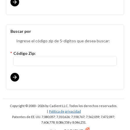
Buscar por
Ingrese el código zip de 5-dígitos que desea buscar:
*
Código Zip:
Copyright © 2000 - 2026
by Cadient LLC. Todos los derechos reservados.
|
Política de privacidad
Patentes de EE. UU. 7,080,057; 7,310,626; 7,558,767; 7,562,059;
7,472,097;
7,606,778; 8,086,558 y 8,046,251.