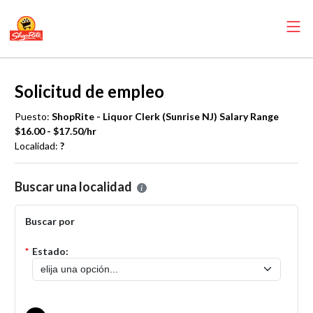
Solicitud de empleo
Puesto:
ShopRite - Liquor Clerk (Sunrise NJ) Salary Range
$16.00 - $17.50/hr
Localidad:
?
Por favor, seleccione la localidad en la que desea presentar una solic
Buscar una localidad
Buscar por
*
Estado: