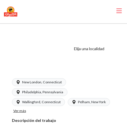
ShopRite -
Personal de
limpieza para el
Elija una localidad
departamento de
carne
New London, Connecticut
Philadelphia, Pennsylvania
Wallingford, Connecticut
Pelham, New York
Ver más
Descripción del trabajo