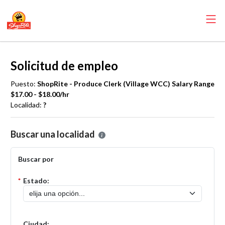
Solicitud de empleo
Puesto:
ShopRite - Produce Clerk (Village WCC) Salary Range
$17.00 - $18.00/hr
Localidad:
?
Por favor, seleccione la localidad en la que desea presentar una solic
Buscar una localidad
Buscar por
*
Estado:
Ciudad: