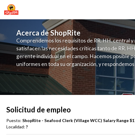
Acerca de ShopRite
Comprendemos los requisitos de RR. HH. central y 
satisfacen las necesidades críticas tanto de RR. HH
gerente individual en el campo. Hacemos posible po
uniformes en toda su organización, y respondemos
fluctuante de talento con un modelo de contrataci
campo. Este enfoque respeta las necesidades estaci
locales en la dotación de, personal y las demandas 
y programación de candidatos locales.
Solicitud de empleo
Puesto:
ShopRite - Seafood Clerk (Village WCC) Salary Range $17
Localidad:
?