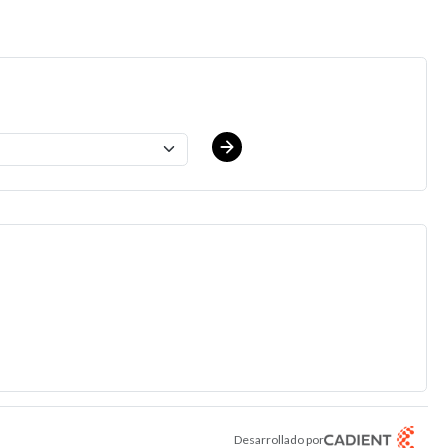
Range $17.00 - $18.50/hr
.
Desarrollado por