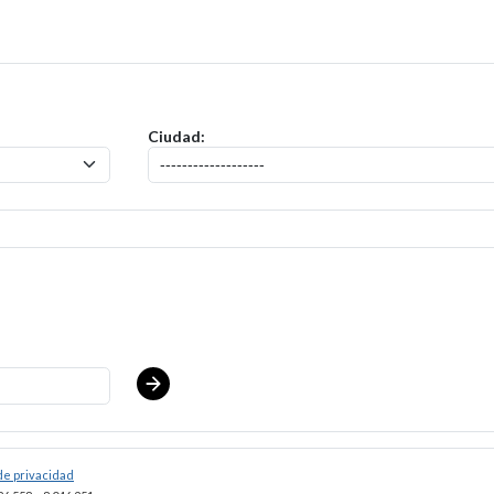
itud para el puesto de
ShopRite - Seafood Clerk (Village WCC) Salary 
Ciudad:
 de privacidad