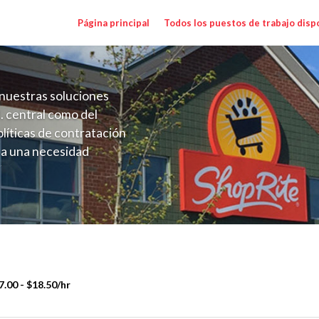
Página principal
Todos los puestos de trabajo disp
nuestras soluciones
. central como del
líticas de contratación
 a una necesidad
ón perenne para el
onales de los requisitos,
operativas de la selección
.00 - $18.50/hr