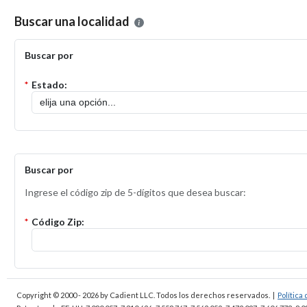
Por favor, seleccione la localidad en la que desea presentar una solic
Buscar una localidad
Buscar por
*
Estado:
Buscar por
Ingrese el código zip de 5-dígitos que desea buscar:
*
Código Zip:
Copyright © 2000 - 2026
by Cadient LLC. Todos los derechos reservados.
|
Política