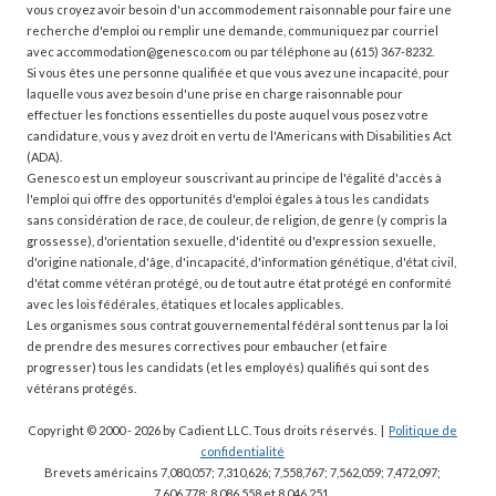
vous croyez avoir besoin d'un accommodement raisonnable pour faire une
recherche d'emploi ou remplir une demande, communiquez par courriel
avec accommodation@genesco.com ou par téléphone au (615) 367-8232.
Si vous êtes une personne qualifiée et que vous avez une incapacité, pour
laquelle vous avez besoin d'une prise en charge raisonnable pour
effectuer les fonctions essentielles du poste auquel vous posez votre
candidature, vous y avez droit en vertu de l'Americans with Disabilities Act
(ADA).
Genesco est un employeur souscrivant au principe de l'égalité d'accès à
l'emploi qui offre des opportunités d'emploi égales à tous les candidats
sans considération de race, de couleur, de religion, de genre (y compris la
grossesse), d'orientation sexuelle, d'identité ou d'expression sexuelle,
d'origine nationale, d'âge, d'incapacité, d'information génétique, d'état civil,
d'état comme vétéran protégé, ou de tout autre état protégé en conformité
avec les lois fédérales, étatiques et locales applicables.
Les organismes sous contrat gouvernemental fédéral sont tenus par la loi
de prendre des mesures correctives pour embaucher (et faire
progresser) tous les candidats (et les employés) qualifiés qui sont des
vétérans protégés.
Copyright © 2000 - 2026
by Cadient LLC. Tous droits réservés.
|
Politique de
confidentialité
Brevets américains 7,080,057; 7,310,626; 7,558,767; 7,562,059;
7,472,097;
7,606,778; 8,086,558 et 8,046,251.