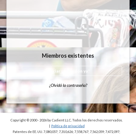
Miembros existentes
¡Iniciar una sesión ya!
¿Olvidó la contraseña?
Copyright © 2000 - 2026
by Cadient LLC. Todos los derechos reservados.
|
Política de privacidad
Patentes de EE. UU. 7,080,057; 7,310,626; 7,558,767; 7,562,059;
7,472,097;