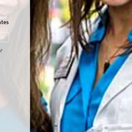
ntes
ya!
a?