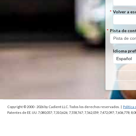
*
Volver a es
*
Pista de con
Idioma pref
Copyright © 2000 - 2026
by Cadient LLC. Todos los derechos reservados.
|
Política
Patentes de EE. UU. 7,080,057; 7,310,626; 7,558,767; 7,562,059;
7,472,097; 7,606,778; 8,0