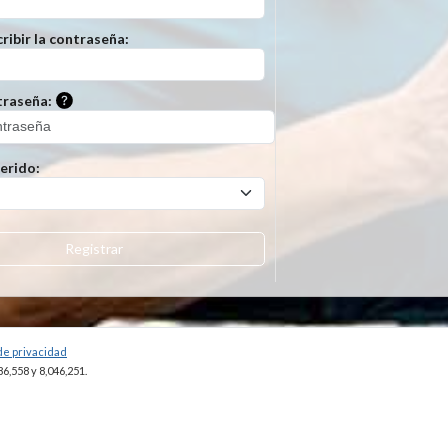
cribir la contraseña:
Por favor, ingrese una pista que se pueda utilizar para 
traseña:
erido:
Registrar
 de privacidad
86,558 y 8,046,251.