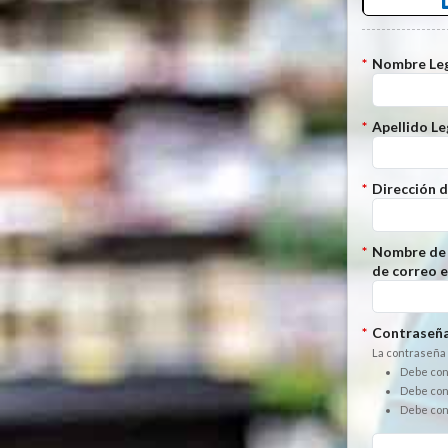
*
Nombre Leg
*
Apellido Le
*
Dirección d
*
Nombre de 
de correo e
*
Contraseña
La contraseña 
Debe con
Debe con
Debe cont