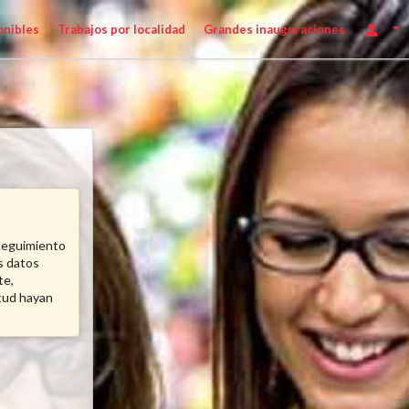
onibles
Trabajos por localidad
Grandes inauguraciones
n seguimiento
s datos
te,
itud hayan