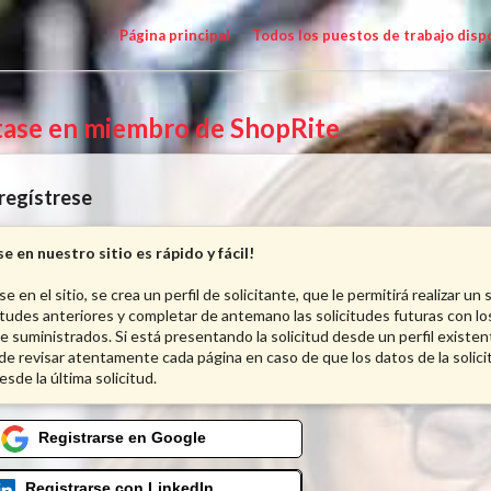
Página principal
Todos los puestos de trabajo disp
tase en miembro de ShopRite
 regístrese
e en nuestro sitio es rápido y fácil!
se en el sitio, se crea un perfil de solicitante, que le permitirá realizar u
citudes anteriores y completar de antemano las solicitudes futuras con lo
 suministrados. Si está presentando la solicitud desde un perfil existen
e revisar atentamente cada página en caso de que los datos de la solic
sde la última solicitud.
Registrarse en Google
Registrarse con LinkedIn