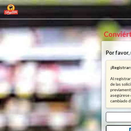
Conviér
Por favor,
¡Registrars
Al registrar
de las soli
previamente
asegúrese d
cambiado de