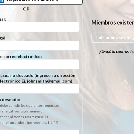
OR
al:
Miembros existe
¡Iniciar una sesión 
gal:
¿Olvidó la contraseñ
e correo electrónico:
usuario deseado (ingrese su dirección
lectrónico Ej. johnsmith@gmail.com):
 deseada:
debe cumplir los siguientes requisitos:
tener, al menos, un número
tener, al menos, una mayúscula
ener un símbolo (por ejemplo: $, #, *, !)