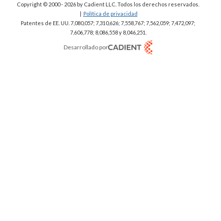
Copyright © 2000 - 2026
by Cadient LLC. Todos los derechos reservados.
|
Política de privacidad
Patentes de EE. UU. 7,080,057; 7,310,626; 7,558,767; 7,562,059;
7,472,097;
7,606,778; 8,086,558 y 8,046,251.
Desarrollado por