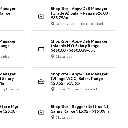
 Manager
ShopRite - Appy/Deli Manager
 Range
(Grade A) Salary Range $26.00 -
$35.75/hr
Danbury, Connecticut Localidad
 Manager
ShopRite - Appy/Deli Manager
Range
(Mannix NY) Salary Range
$650.00 - $650.00/week
alidad
2 Localidad
 Manager
ShopRite - Appy/Deli Manager
) Salary
(Village WCC) Salary Range
/hr
$23.52 - $33.60/hr
sey Localidad
Pelham, New York Localidad
 Store Mgr
ShopRite - Bagger (Bottino NJ)
 $25.00 -
Salary Range $15.92 - $16.09/hr
3 Localidad