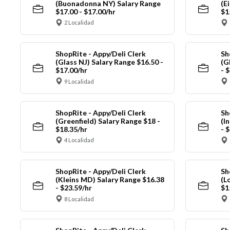
(Buonadonna NY) Salary Range
(E
$17.00 - $17.00/hr
$1
2 Localidad
ShopRite - Appy/Deli Clerk
Sh
(Glass NJ) Salary Range $16.50 -
(G
$17.00/hr
- 
9 Localidad
ShopRite - Appy/Deli Clerk
Sh
(Greenfield) Salary Range $18 -
(I
$18.35/hr
- 
4 Localidad
ShopRite - Appy/Deli Clerk
Sh
(Kleins MD) Salary Range $16.38
(L
- $23.59/hr
$1
8 Localidad