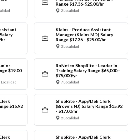
Range $17.36-$25.00/hr
calidad
2 Localidad
ssistant
Kleins - Produce Assistant
Salary
Manager (Kleins MD) Salary
/hr
Range $17.36 - $25.00/hr
3 Localidad
unior
RoNetco ShopRite - Leader in
nge $19.00
Training Salary Range $65,000 -
$75,000/yr
 Localidad
7 Localidad
Clerk
ShopRite - Appy/Deli Clerk
ange $15.92
(Browns NJ) Salary Range $15.92
- $17.00/hr
2 Localidad
Clerk
ShopRite - Appy/Deli Clerk