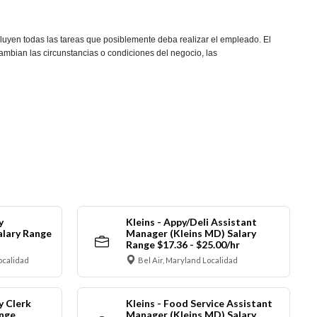
ncluyen todas las tareas que posiblemente deba realizar el empleado. El
ambian las circunstancias o condiciones del negocio, las
y
Kleins - Appy/Deli Assistant
alary Range
Manager (Kleins MD) Salary
Range $17.36 - $25.00/hr
ocalidad
Bel Air, Maryland Localidad
y Clerk
Kleins - Food Service Assistant
ange
Manager (Kleins MD) Salary