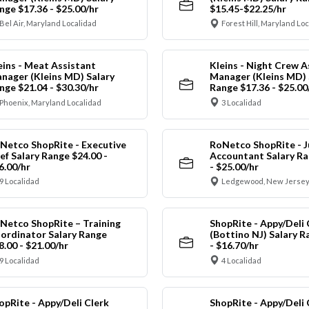
nge $17.36 - $25.00/hr
$15.45-$22.25/hr
Bel Air, Maryland Localidad
Forest Hill, Maryland Lo
eins - Meat Assistant
Kleins - Night Crew A
nager (Kleins MD) Salary
Manager (Kleins MD) 
nge $21.04 - $30.30/hr
Range $17.36 - $25.00
Phoenix, Maryland Localidad
3 Localidad
Netco ShopRite - Executive
RoNetco ShopRite - J
ef Salary Range $24.00 -
Accountant Salary Ra
6.00/hr
- $25.00/hr
9 Localidad
Ledgewood, New Jersey
Netco ShopRite – Training
ShopRite - Appy/Deli 
ordinator Salary Range
(Bottino NJ) Salary R
8.00 - $21.00/hr
- $16.70/hr
9 Localidad
4 Localidad
opRite - Appy/Deli Clerk
ShopRite - Appy/Deli 