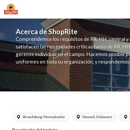
Acerca de ShopRite
Comprendemos los requisitos de RR. HH. central y 
satisfacen las necesidades críticas tanto de RR. HH
gerente individual en el campo. Hacemos posible po
uniformes en toda su organización, y respondemos
fluctuante de talento con un modelo de contrataci
campo. Este enfoque respeta las necesidades estaci
locales en la dotación de, personal y las demandas 
y programación de candidatos locales.
ShopRite - Personal de CSA/carritos
Stroudsburg, Pennsylvania
Newark, Delaware
Descripción del trabajo