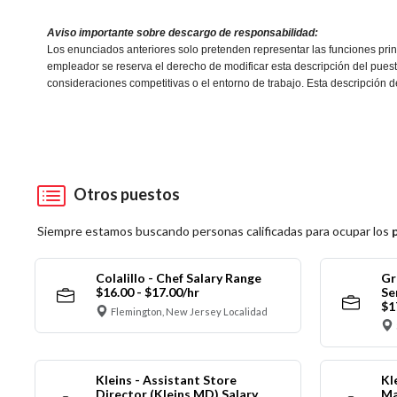
Aviso importante sobre descargo de responsabilidad:
Los enunciados anteriores solo pretenden representar las funciones princ
empleador se reserva el derecho de modificar esta descripción del puest
consideraciones competitivas o el entorno de trabajo. Esta descripción 
Otros puestos
Siempre estamos buscando personas calificadas para ocupar los
Colalillo - Chef Salary Range
Gr
$16.00 - $17.00/hr
Se
$1
Flemington, New Jersey Localidad
Kleins - Assistant Store
Kl
Director (Kleins MD) Salary
Ma