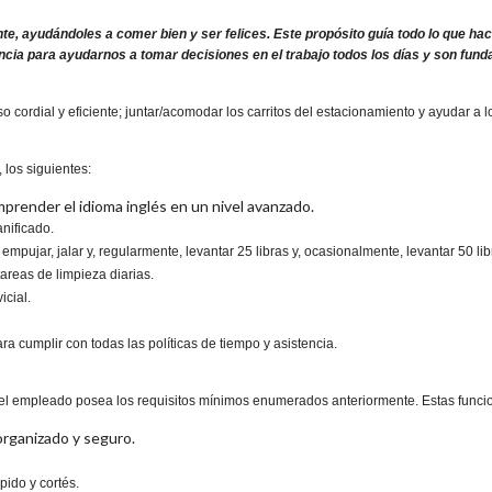
te, ayudándoles a comer bien y ser felices. Este propósito guía todo lo que h
ncia para ayudarnos a tomar decisiones en el trabajo todos los días y son fund
so cordial y eficiente; juntar/acomodar los carritos del estacionamiento y ayudar a 
 los siguientes:
 comprender el idioma inglés en un nivel avanzado.
nificado.
mpujar, jalar y, regularmente, levantar 25 libras y, ocasionalmente, levantar 50 lib
tareas de limpieza diarias.
icial.
ra cumplir con todas las políticas de tiempo y asistencia.
el empleado posea los requisitos mínimos enumerados anteriormente. Estas funcione
organizado y seguro.
pido y cortés.