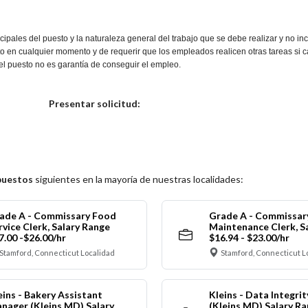
ipales del puesto y la naturaleza general del trabajo que se debe realizar y no i
o en cualquier momento y de requerir que los empleados realicen otras tareas si c
del puesto no es garantía de conseguir el empleo.
Elija una localidad
Presentar solicitud:
puestos
siguientes en la mayoría de nuestras localidades:
ade A - Commissary Food
Grade A - Commissar
rvice Clerk, Salary Range
Maintenance Clerk, S
7.00 -$26.00/hr
$16.94 - $23.00/hr
Stamford, Connecticut Localidad
Stamford, Connecticut L
eins - Bakery Assistant
Kleins - Data Integrit
nager (Kleins MD) Salary
(Kleins MD) Salary R