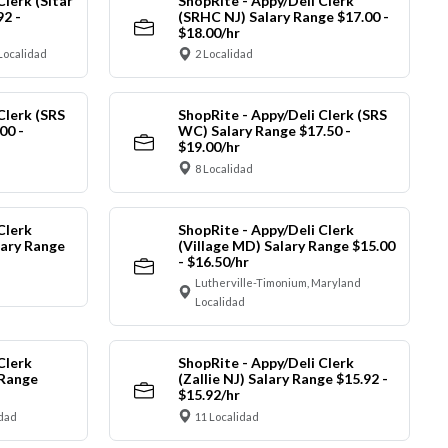
Clerk (Sitar
ShopRite - Appy/Deli Clerk
92 -
(SRHC NJ) Salary Range $17.00 -
$18.00/hr
Localidad
2 Localidad
Clerk (SRS
ShopRite - Appy/Deli Clerk (SRS
00 -
WC) Salary Range $17.50 -
$19.00/hr
8 Localidad
Clerk
ShopRite - Appy/Deli Clerk
ary Range
(Village MD) Salary Range $15.00
- $16.50/hr
Lutherville-Timonium, Maryland
Localidad
Clerk
ShopRite - Appy/Deli Clerk
 Range
(Zallie NJ) Salary Range $15.92 -
$15.92/hr
idad
11 Localidad