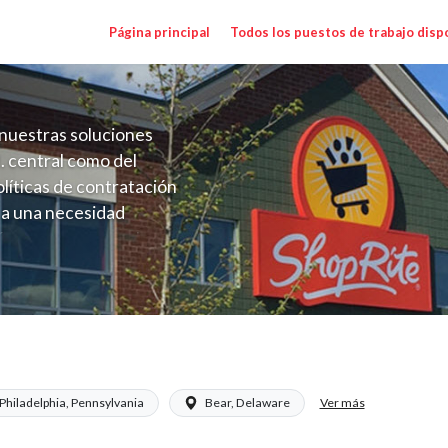
Página principal
Todos los puestos de trabajo disp
nuestras soluciones
. central como del
líticas de contratación
 a una necesidad
ón perenne para el
onales de los requisitos,
operativas de la selección
Ver más
Philadelphia, Pennsylvania
Bear, Delaware