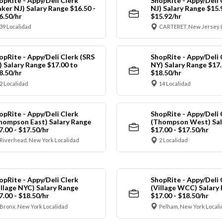
opRite - Appy/Deli Clerk
ShopRite - Appy/Deli 
aker NJ) Salary Range $16.50 -
NJ) Salary Range $15.
6.50/hr
$15.92/hr
39 Localidad
CARTERET, New Jersey 
opRite - Appy/Deli Clerk (SRS
ShopRite - Appy/Deli 
) Salary Range $17.00 to
NY) Salary Range $17.
8.50/hr
$18.50/hr
2 Localidad
14 Localidad
opRite - Appy/Deli Clerk
ShopRite - Appy/Deli 
hompson East) Salary Range
(Thompson West) Sal
7.00 - $17.50/hr
$17.00 - $17.50/hr
Riverhead, New York Localidad
2 Localidad
opRite - Appy/Deli Clerk
ShopRite - Appy/Deli 
illage NYC) Salary Range
(Village WCC) Salary
7.00 - $18.50/hr
$17.00 - $18.50/hr
Bronx, New York Localidad
Pelham, New York Local