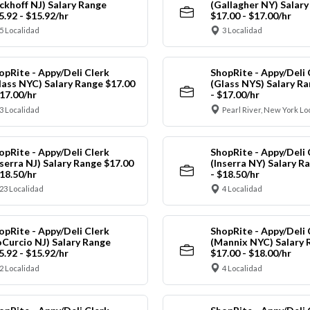
ickhoff NJ) Salary Range
(Gallagher NY) Salar
5.92 - $15.92/hr
$17.00 - $17.00/hr
5 Localidad
3 Localidad
opRite - Appy/Deli Clerk
ShopRite - Appy/Deli 
lass NYC) Salary Range $17.00
(Glass NYS) Salary Ra
$17.00/hr
- $17.00/hr
3 Localidad
Pearl River, New York Lo
opRite - Appy/Deli Clerk
ShopRite - Appy/Deli 
nserra NJ) Salary Range $17.00
(Inserra NY) Salary R
$18.50/hr
- $18.50/hr
23 Localidad
4 Localidad
opRite - Appy/Deli Clerk
ShopRite - Appy/Deli 
oCurcio NJ) Salary Range
(Mannix NYC) Salary 
5.92 - $15.92/hr
$17.00 - $18.00/hr
2 Localidad
4 Localidad