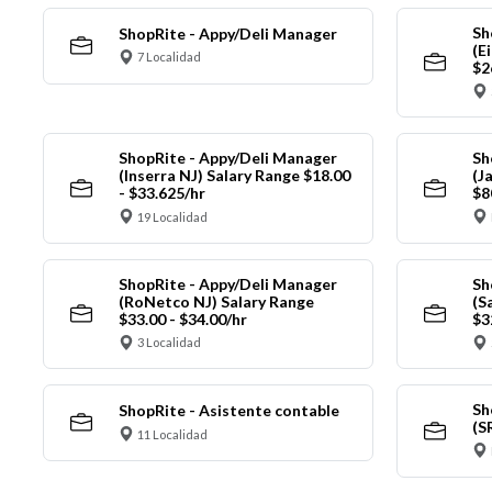
Sh
ShopRite - Appy/Deli Manager
(E
7 Localidad
$2
ShopRite - Appy/Deli Manager
Sh
(Inserra NJ) Salary Range $18.00
(J
- $33.625/hr
$8
19 Localidad
ShopRite - Appy/Deli Manager
Sh
(RoNetco NJ) Salary Range
(S
$33.00 - $34.00/hr
$3
3 Localidad
Sh
ShopRite - Asistente contable
(S
11 Localidad