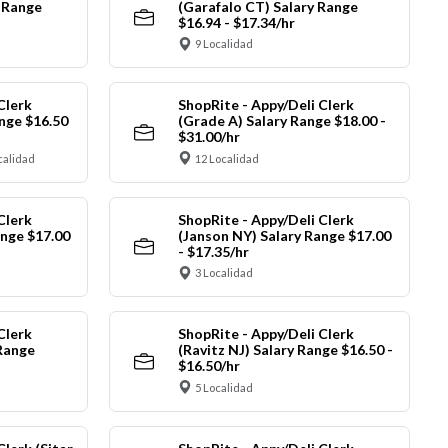
y Range
(Garafalo CT) Salary Range
$16.94 - $17.34/hr
9 Localidad
Clerk
ShopRite - Appy/Deli Clerk
nge $16.50
(Grade A) Salary Range $18.00 -
$31.00/hr
calidad
12 Localidad
Clerk
ShopRite - Appy/Deli Clerk
ange $17.00
(Janson NY) Salary Range $17.00
- $17.35/hr
3 Localidad
Clerk
ShopRite - Appy/Deli Clerk
Range
(Ravitz NJ) Salary Range $16.50 -
$16.50/hr
5 Localidad