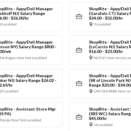
opRite - Appy/Deli Manager
ShopRite - Appy/Deli
ickhoff NJ) Salary Range
(Garafalo CT) Salary
6.00 - $26.00/hr
$24.00 - $32.00/hr
2 Localidad
9 Localidad
opRite - Appy/Deli Manager
ShopRite - Appy/Deli
anson NY) Salary Range $800 -
(LoCurcio NJ) Salary 
00/wk
$16.00 - $23.00/hr
Patchogue, New York Localidad
NUTLEY, New Jersey Loc
opRite - Appy/Deli Manager
ShopRite - Appy/Deli
aker NJ) Salary Range $26.02 -
(SR of Lincoln Park NJ
2.63/hr
Range $20.00 - $34.00
27 Localidad
LINCOLN PARK, New Jer
opRite - Assistant Store Mgr
ShopRite - Assistant
RS PA)
(SRS WC) Salary Range
$45.00/hr
Florida, New York Localidad
14 Localidad