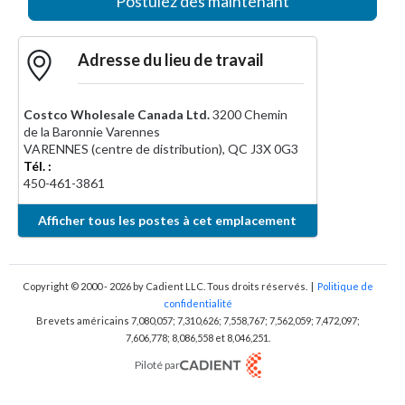
Postulez dès maintenant
Adresse du lieu de travail
Costco Wholesale Canada Ltd.
3200 Chemin
de la Baronnie Varennes
VARENNES (centre de distribution)
,
QC
J3X 0G3
Tél. :
450-461-3861
Afficher tous les postes à cet emplacement
Copyright © 2000 - 2026
by Cadient LLC. Tous droits réservés.
|
Politique de
confidentialité
Brevets américains 7,080,057; 7,310,626; 7,558,767; 7,562,059;
7,472,097;
7,606,778; 8,086,558 et 8,046,251.
Piloté par