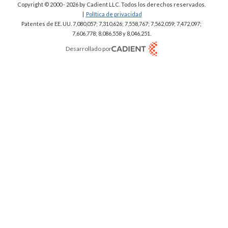
Copyright © 2000 - 2026
by Cadient LLC. Todos los derechos reservados.
|
Política de privacidad
Patentes de EE. UU. 7,080,057; 7,310,626; 7,558,767; 7,562,059;
7,472,097;
7,606,778; 8,086,558 y 8,046,251.
Desarrollado por