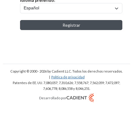
Idioma preferido:
Registrar
Copyright © 2000 - 2026
by Cadient LLC. Todos los derechos reservados.
|
Política de privacidad
Patentes de EE. UU. 7,080,057; 7,310,626; 7,558,767; 7,562,059;
7,472,097;
7,606,778; 8,086,558 y 8,046,251.
Desarrollado por