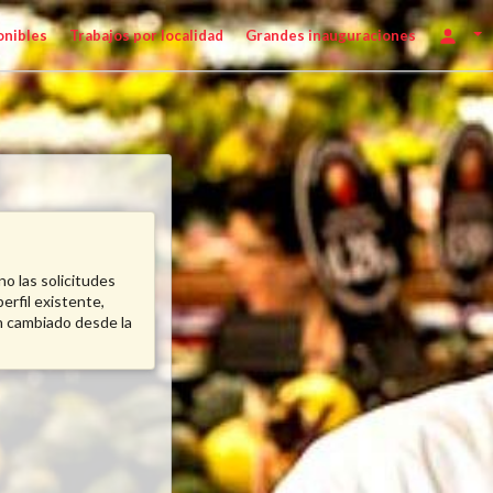
onibles
Trabajos por localidad
Grandes inauguraciones
no las solicitudes
erfil existente,
n cambiado desde la