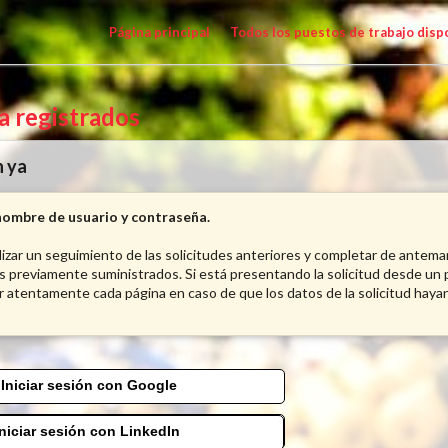
Página principal
Todos los puestos de trabajo disp
ya registrados
n ya
nombre de usuario y contraseña.
alizar un seguimiento de las solicitudes anteriores y completar de antema
s previamente suministrados. Si está presentando la solicitud desde un p
r atentamente cada página en caso de que los datos de la solicitud haya
Iniciar sesión con Google
Iniciar sesión con LinkedIn