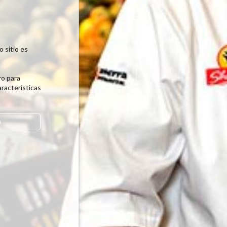
 sitio es
o para
racterísticas
a