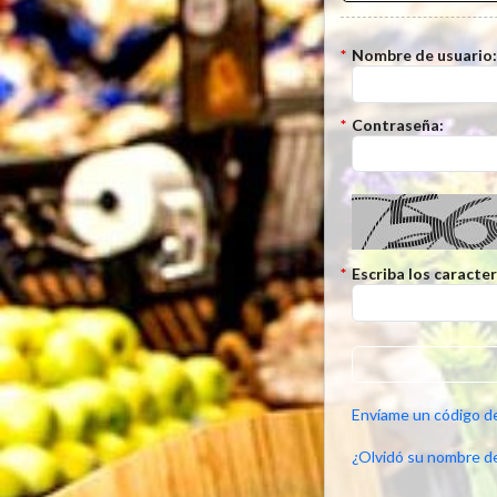
*
Nombre de usuario
*
Contraseña:
*
Escriba los caracte
Envíame un código d
¿Olvidó su nombre d