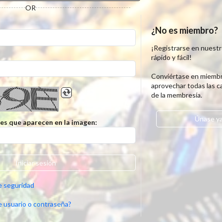
OR
:
¿No es miembro?
¡Registrarse en nuestro
rápido y fácil!
Conviértase en miembr
aprovechar todas las ca
de la membresía.
Únase y
res que aparecen en la imagen:
Iniciar sesión
e seguridad
e usuario o contraseña?