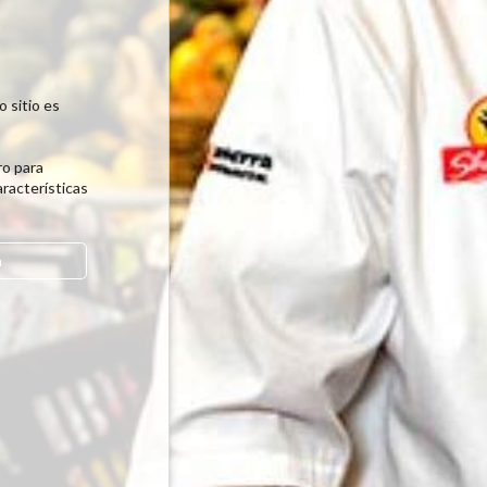
 sitio es
o para
racterísticas
a