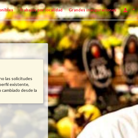
onibles
Trabajos por localidad
Grandes inauguraciones
no las solicitudes
erfil existente,
n cambiado desde la