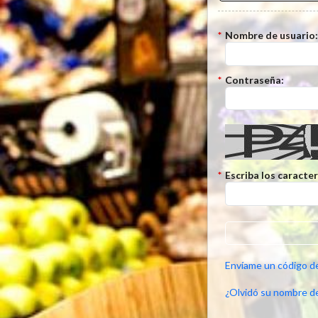
*
Nombre de usuario
*
Contraseña:
*
Escriba los caracte
Envíame un código d
¿Olvidó su nombre d