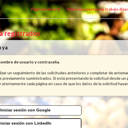
Página principal
Todos los puestos de trabajo disp
ya registrados
n ya
nombre de usuario y contraseña.
alizar un seguimiento de las solicitudes anteriores y completar de antema
s previamente suministrados. Si está presentando la solicitud desde un p
r atentamente cada página en caso de que los datos de la solicitud haya
Iniciar sesión con Google
Iniciar sesión con LinkedIn