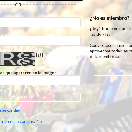
OR
:
¿No es miembro?
¡Registrarse en nuestro
rápido y fácil!
Conviértase en miembr
aprovechar todas las ca
de la membresía.
Únase y
res que aparecen en la imagen:
Iniciar sesión
e seguridad
e usuario o contraseña?